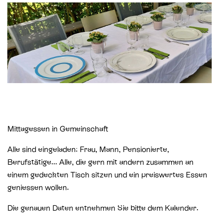
St. Paul
Offene Jugendarbeit
St. Philipp Neri
Sozialberatung
St. Theodul
Verbandliche Jugendarbeit
Peterskapelle
Jesuitenkirche
Mittagessen in Gemeinschaft
Alle sind eingeladen: Frau, Mann, Pensionierte,
Berufstätige... Alle, die gern mit andern zusammen an
einem gedeckten Tisch sitzen und ein preiswertes Essen
geniessen wollen.
Die genauen Daten entnehmen Sie bitte dem
Kalender
.