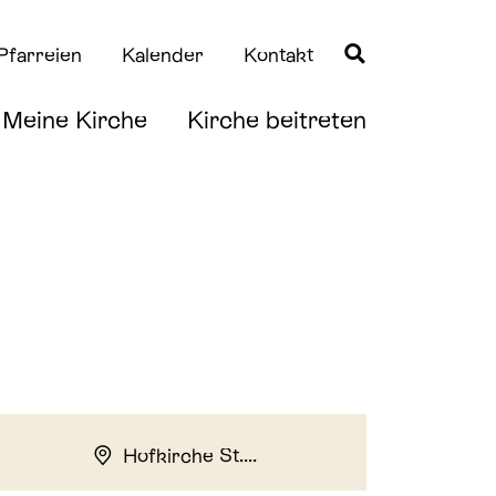
Pfarreien
Kalender
Kontakt
Meine Kirche
Kirche beitreten
Quicklinks
Quicklinks
Taufe
News
Erstkommunion
Downloads
Firmung
Hofkirche St....
Hochzeit