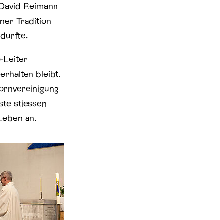
 David Reimann
ner Tradition
 durfte.
-Leiter
erhalten bleibt.
ornvereinigung
ste stiessen
Leben an.