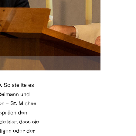
 So stellte es
 Reimann und
n – St. Michael
espräch den
e klar, dass sie
lligen oder der