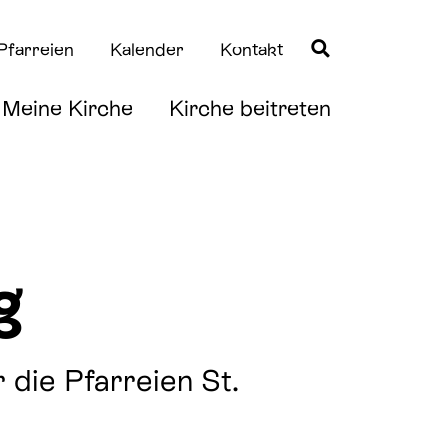
Pfarreien
Kalender
Kontakt
Meine Kirche
Kirche beitreten
Quicklinks
Quicklinks
g
Taufe
News
Erstkommunion
Downloads
die Pfarreien St.
Firmung
Hochzeit