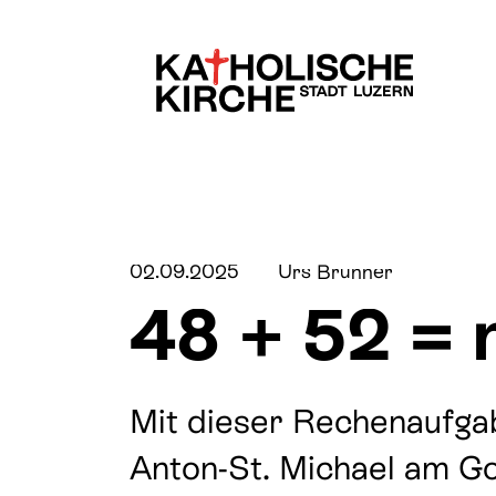
Kinder & Familien
Über uns
02.09.2025
Urs Brunner
48 + 52 = 
Jugend
Pfarreien & Stando
Mit dieser Rechenaufgab
Lebensübergänge
Fachbereiche
Anton-St. Michael am Got