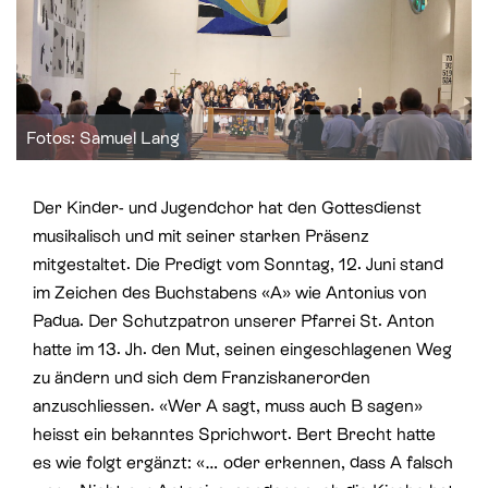
St. Paul
Offene Jugendarbeit
St. Philipp Neri
Sozialberatung
St. Theodul
Verbandliche Jugendarbeit
Fotos: Samuel Lang
Peterskapelle
Der Kinder- und Jugendchor hat den Gottesdienst
Jesuitenkirche
musikalisch und mit seiner starken Präsenz
mitgestaltet. Die Predigt vom Sonntag, 12. Juni stand
im Zeichen des Buchstabens «A» wie Antonius von
Padua. Der Schutzpatron unserer Pfarrei St. Anton
hatte im 13. Jh. den Mut, seinen eingeschlagenen Weg
zu ändern und sich dem Franziskanerorden
anzuschliessen. «Wer A sagt, muss auch B sagen»
heisst ein bekanntes Sprichwort. Bert Brecht hatte
es wie folgt ergänzt: «… oder erkennen, dass A falsch