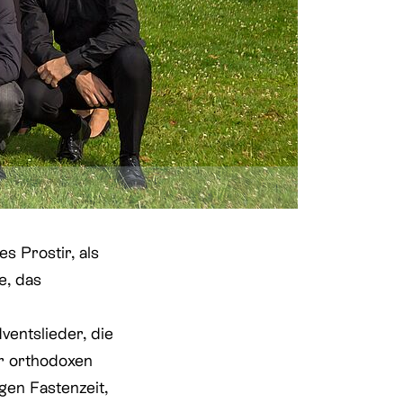
s Prostir, als
e, das
ventslieder, die
er orthodoxen
gen Fastenzeit,