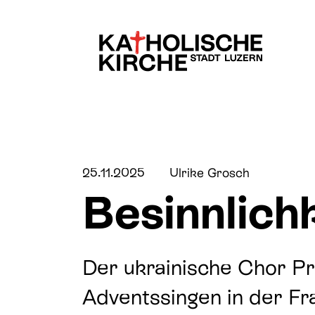
Kinder & Familien
Über uns
25.11.2025
Ulrike Grosch
Besinnlich
Jugend
Pfarreien & Stando
Der ukrainische Chor Pr
Lebensübergänge
Fachbereiche
Adventssingen in der Fr