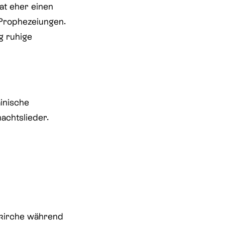
at eher einen
Prophezeiungen.
g ruhige
inische
achtslieder.
erkirche während