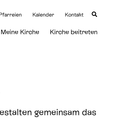
Pfarreien
Kalender
Kontakt
Meine Kirche
Kirche beitreten
Quicklinks
Quicklinks
e
Taufe
News
Erstkommunion
Downloads
gestalten gemeinsam das
Firmung
Hochzeit