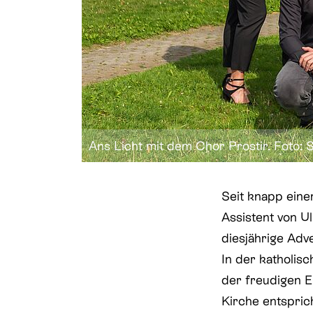
Ans Licht mit dem Chor Prostir. Foto: S
Seit knapp einem
Assistent von U
diesjährige Adv
In der katholis
der freudigen E
Kirche entspric