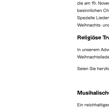
die am 15. Nove
besinnlichen C
Spezielle Liede
Weihnachts- und
Religiöse T
In unserem Adve
Weihnachtslied
Seien Sie herzl
Musikalisch
Ein reichhaltig