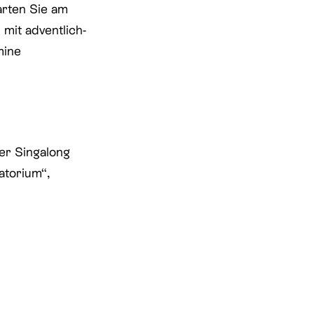
rten Sie am
mit adventlich-
mine
er Singalong
atorium“,