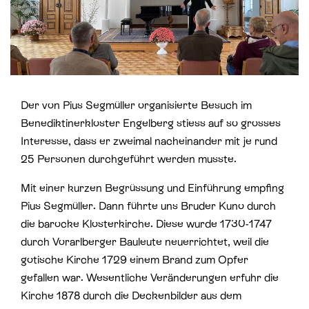
St. Paul
Offene Jugendarbeit
St. Philipp Neri
Sozialberatung
St. Theodul
Verbandliche Jugendarbeit
Der von Pius Segmüller organisierte Besuch im
Peterskapelle
Benediktinerkloster Engelberg stiess auf so grosses
Interesse, dass er zweimal nacheinander mit je rund
Jesuitenkirche
25 Personen durchgeführt werden musste.
Mit einer kurzen Begrüssung und Einführung empfing
Pius Segmüller. Dann führte uns Bruder Kuno durch
die barocke Klosterkirche. Diese wurde 1730-1747
durch Vorarlberger Bauleute neuerrichtet, weil die
gotische Kirche 1729 einem Brand zum Opfer
gefallen war. Wesentliche Veränderungen erfuhr die
Kirche 1878 durch die Deckenbilder aus dem