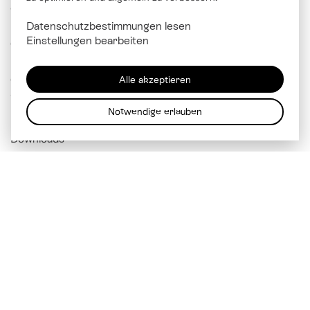
© Katholische Kirche Stadt Luzern
Datenschutzbestimmungen lesen
Brünigstrasse 20
Einstellungen bearbeiten
6005 Luzern
041 229 99 00
Alle akzeptieren
info@
kathluzern.ch
Notwendige erlauben
Downloads
Mitarbeitendenverzeichnis
Impressum
Datenschutz
Cookie Einstellungen
Über soziale Medien vernetzen