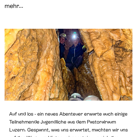
St. Paul
Offene Jugendarbeit
mehr...
St. Philipp Neri
Sozialberatung
St. Theodul
Verbandliche Jugendarbeit
Peterskapelle
Jesuitenkirche
Auf und los - ein neues Abenteuer erwarte auch einige
Teilnehmende Jugendliche aus dem Pastoralraum
Luzern. Gespannt, was uns erwartet, machten wir uns