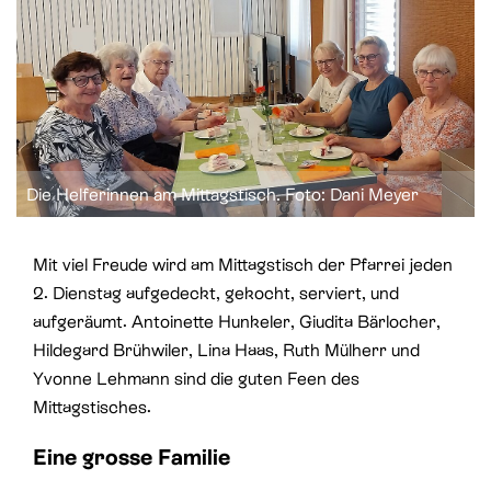
St. Paul
Offene Jugendarbeit
St. Philipp Neri
Sozialberatung
St. Theodul
Verbandliche Jugendarbeit
Peterskapelle
Die Helferinnen am Mittagstisch. Foto: Dani Meyer
Jesuitenkirche
Mit viel Freude wird am Mittagstisch der Pfarrei jeden
2. Dienstag aufgedeckt, gekocht, serviert, und
aufgeräumt. Antoinette Hunkeler, Giudita Bärlocher,
Hildegard Brühwiler, Lina Haas, Ruth Mülherr und
Yvonne Lehmann sind die guten Feen des
Mittagstisches.
Eine grosse Familie