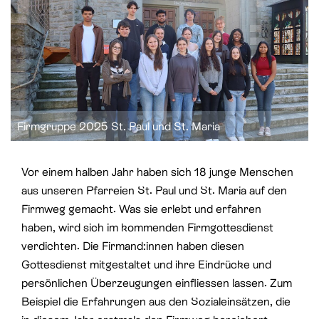
St. Paul
Offene Jugendarbeit
St. Philipp Neri
Sozialberatung
St. Theodul
Verbandliche Jugendarbeit
Peterskapelle
Firmgruppe 2025 St. Paul und St. Maria
Jesuitenkirche
Vor einem halben Jahr haben sich 18 junge Menschen
aus unseren Pfarreien St. Paul und St. Maria auf den
Firmweg gemacht. Was sie erlebt und erfahren
haben, wird sich im kommenden Firmgottesdienst
verdichten. Die Firmand:innen haben diesen
Gottesdienst mitgestaltet und ihre Eindrücke und
persönlichen Überzeugungen einfliessen lassen. Zum
Beispiel die Erfahrungen aus den Sozialeinsätzen, die