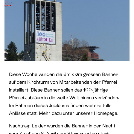
St. Paul
Offene Jugendarbeit
St. Philipp Neri
Sozialberatung
St. Theodul
Verbandliche Jugendarbeit
Peterskapelle
Jesuitenkirche
Diese Woche wurden die 6m x 3m grossen Banner
auf dem Kirchturm von Mitarbeitenden der Pfarrei
installiert. Diese Banner sollen das 100-jährige
Pfarrei-Jubiläum in die weite Welt hinaus verkünden.
Im Rahmen dieses Jubiläums finden weitere tolle
Anlässe statt. Mehr dazu unter unserer Homepage.
Nachtrag: Leider wurden die Banner in der Nacht
vom 7. auf den 8. April vom Sturmwind so stark