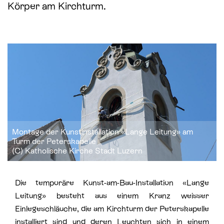
Körper am Kirchturm.
St. Paul
Offene Jugendarbeit
St. Philipp Neri
Sozialberatung
St. Theodul
Verbandliche Jugendarbeit
Peterskapelle
Jesuitenkirche
Montage der Kunstinstallation «Lange Leitung» am
Turm der Peterskapelle
(C) Katholische Kirche Stadt Luzern
Die temporäre Kunst-am-Bau-Installation «Lange
Leitung» besteht aus einem Kranz weisser
Einlegeschläuche, die am Kirchturm der Peterskapelle
installiert sind und deren Leuchten sich in einem