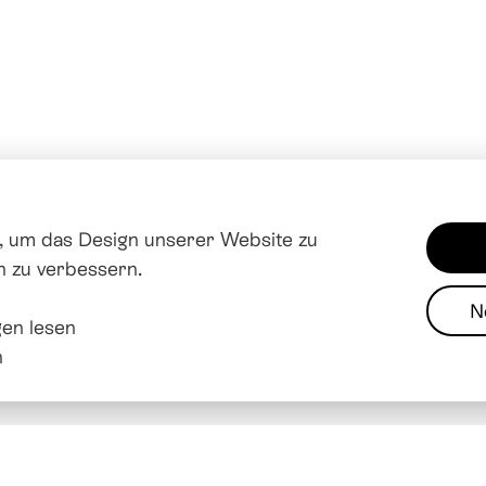
 um das Design unserer Website zu
n zu verbessern.
N
en lesen
Impres
n
Über soziale Medien vernetzen