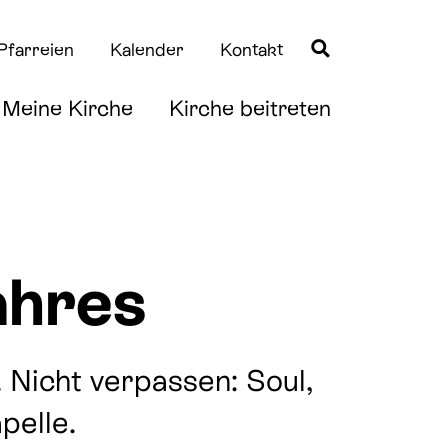
Pfarreien
Kalender
Kontakt
Meine Kirche
Kirche beitreten
Quicklinks
Quicklinks
ahres
Taufe
News
Erstkommunion
Downloads
 Nicht verpassen: Soul,
Firmung
pelle.
Hochzeit