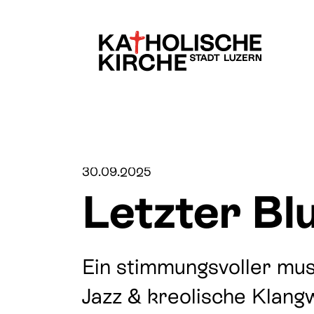
Kinder & Familien
Über uns
30.09.2025
Letzter Bl
Jugend
Pfarreien & Stando
Ein stimmungsvoller mus
Lebensübergänge
Fachbereiche
Jazz & kreolische Klangw