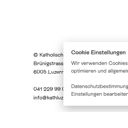
Cookie Einstellungen
© Katholische Kirche Stadt Luzern
Wir verwenden Cookies,
Brünigstrasse 20
optimieren und allgemei
6005 Luzern
Datenschutzbestimmung
041 229 99 00
Einstellungen bearbeite
info@
kathluzern.ch