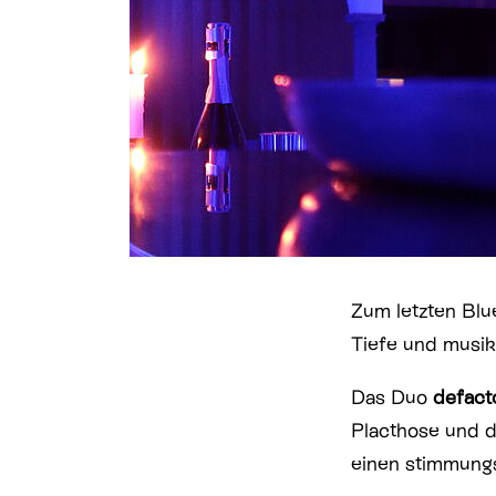
Zum letzten Blu
Tiefe und musika
Das Duo
defact
Placthose und d
einen stimmungs