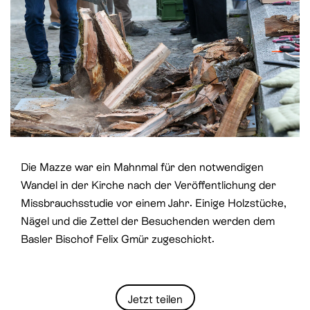
St. Paul
Offene Jugendarbeit
St. Philipp Neri
Sozialberatung
St. Theodul
Verbandliche Jugendarbeit
Peterskapelle
Jesuitenkirche
Die Mazze war ein Mahnmal für den notwendigen
Wandel in der Kirche nach der Veröffentlichung der
Missbrauchsstudie vor einem Jahr. Einige Holzstücke,
Nägel und die Zettel der Besuchenden werden dem
Basler Bischof Felix Gmür zugeschickt.
Jetzt teilen