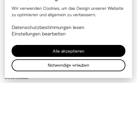
Wir verwenden Cookies, um das Design unserer Website
zu optimieren und allgemein zu verbessern.
© Katholische Kirche Stadt Luzern
Datenschutzbestimmungen lesen
Brünigstrasse 20
Einstellungen bearbeiten
6005 Luzern
041 229 99 00
Alle akzeptieren
info@
kathluzern.ch
Notwendige erlauben
Downloads
Mitarbeitendenverzeichnis
Impressum
Datenschutz
Cookie Einstellungen