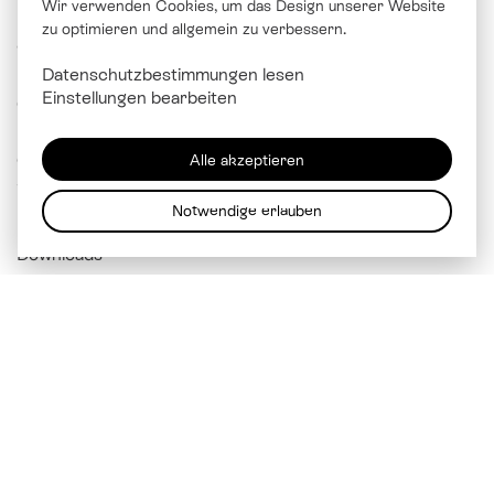
Wir verwenden Cookies, um das Design unserer Website
zu optimieren und allgemein zu verbessern.
© Katholische Kirche Stadt Luzern
Datenschutzbestimmungen lesen
Brünigstrasse 20
Einstellungen bearbeiten
6005 Luzern
041 229 99 00
Alle akzeptieren
info@
kathluzern.ch
Notwendige erlauben
Downloads
Mitarbeitendenverzeichnis
Impressum
Datenschutz
Cookie Einstellungen