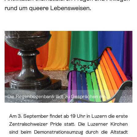
St. Paul
Offene Jugendarbeit
rund um queere Lebensweisen.
St. Philipp Neri
Sozialberatung
St. Theodul
Verbandliche Jugendarbeit
Peterskapelle
Jesuitenkirche
Die Regenbogenbank lädt zu Gesprächen ein.
Am 3. September findet ab 19 Uhr in Luzern die erste
Zentralschweizer Pride statt. Die Luzerner Kirchen
sind beim Demonstrationsumzug durch die Altstadt