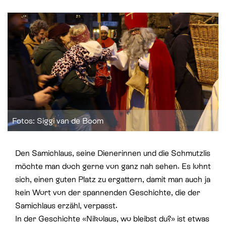
St. Paul
Offene Jugendarbeit
St. Philipp Neri
Sozialberatung
St. Theodul
Verbandliche Jugendarbeit
Peterskapelle
Jesuitenkirche
Fotos: Siggi van de Boom
Den Samichlaus, seine Dienerinnen und die Schmutzlis
möchte man doch gerne von ganz nah sehen. Es lohnt
sich, einen guten Platz zu ergattern, damit man auch ja
kein Wort von der spannenden Geschichte, die der
Samichlaus erzähl, verpasst.
In der Geschichte «Nikolaus, wo bleibst du?» ist etwas