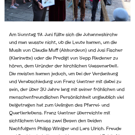
St. Paul
Offene Jugendarbeit
St. Philipp Neri
Sozialberatung
St. Theodul
Verbandliche Jugendarbeit
Am Sonntag 19. Juni füllte sich die Johanneskirche
und man wusste nicht, ob die Leute kamen, um die
Peterskapelle
Musik von Claudia Muff (Akkordeon) und Josi Fischer
(Klarinette) oder die Predigt von Sepp Riedener zu
Jesuitenkirche
hören, dem Gründer der kirchlichen Gassenarbeit.
Die meisten kamen jedoch, um bei der Verdankung
und Verabschiedung von Franz Gantner mit dabei zu
sein, der über 30 Jahre lang mit seiner fröhlichen und
menschenfreundlichen Persönlichkeit unglaublich viel
beigetragen hat zum Gelingen des Pfarrei- und
Quartierlebens. Franz Gantner überreichte mit
sichtlichem Genuss zwei Besen den beiden
Nachfolgern Philipp Winiger und Lars Ulrich. Freude