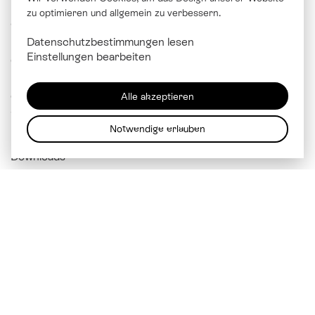
zu optimieren und allgemein zu verbessern.
© Katholische Kirche Stadt Luzern
Datenschutzbestimmungen lesen
Brünigstrasse 20
Einstellungen bearbeiten
6005 Luzern
041 229 99 00
Alle akzeptieren
info@
kathluzern.ch
Notwendige erlauben
Downloads
Mitarbeitendenverzeichnis
Impressum
Datenschutz
Cookie Einstellungen
Über soziale Medien vernetzen