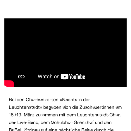
St. Paul
Offene Jugendarbeit
St. Philipp Neri
Sozialberatung
St. Theodul
Verbandliche Jugendarbeit
Peterskapelle
Jesuitenkirche
Bei den Chorkonzerten «Nachts in der
Leuchtenstadt» begaben sich die Zuschauer:innen am
18./19. März zusammen mit dem Leuchtenstadt-Chor,
der Live-Band, dem Schulchor Grenzhof und den
BaBeL Strings auf eine nächtliche Reise durch die