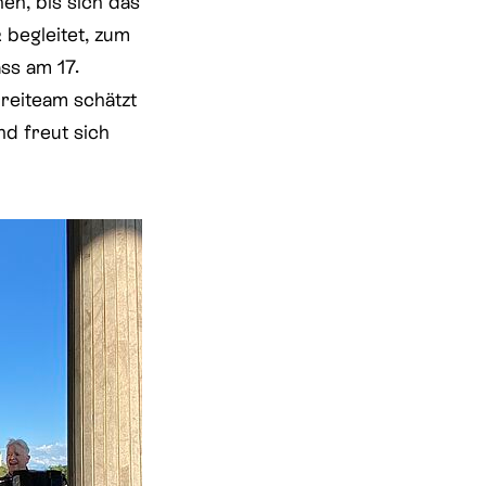
en, bis sich das
begleitet, zum
ss am 17.
reiteam schätzt
d freut sich