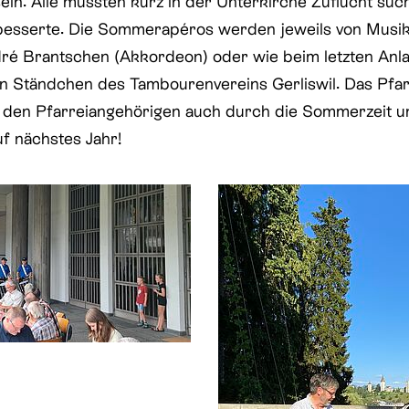
n. Alle mussten kurz in der Unterkirche Zuflucht such
besserte. Die Sommerapéros werden jeweils von Musik 
dré Brantschen (Akkordeon) oder wie beim letzten Anla
n Ständchen des Tambourenvereins Gerliswil. Das Pfar
 den Pfarreiangehörigen auch durch die Sommerzeit un
f nächstes Jahr!