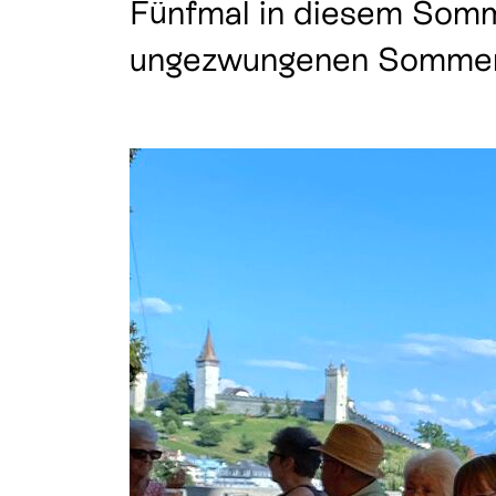
Fünfmal in diesem Somme
Krise & Notlage
Wir unterstützen
ungezwungenen Sommera
Trauer & Abschied
Glaube & Spirituali