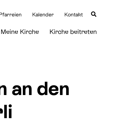
Pfarreien
Kalender
Kontakt
Meine Kirche
Kirche beitreten
Quicklinks
Quicklinks
n an den
Taufe
News
Erstkommunion
Downloads
li
Firmung
Hochzeit