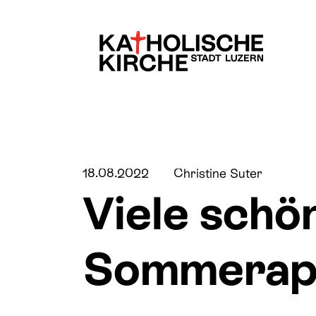
Kinder & Familien
Über uns
18.08.2022
Christine Suter
Viele schö
Jugend
Pfarreien & Stando
Sommerapér
Lebensübergänge
Fachbereiche