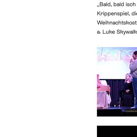
„Bald, bald isc
Krippenspiel, d
Weihnachtskostü
a. Luke Skywalk