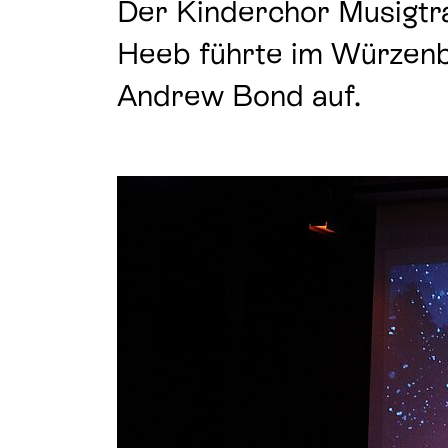
Der Kinderchor Musigtra
Krise & Notlage
Wir unterstützen
Heeb führte im Würzenba
Andrew Bond auf.
Trauer & Abschied
Glaube & Spirituali