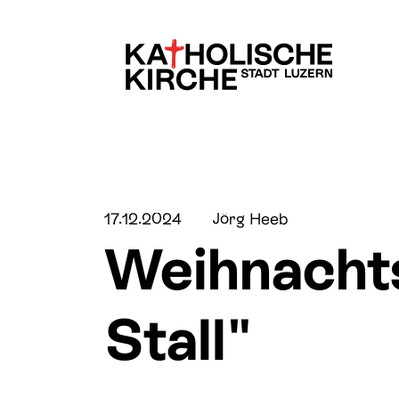
Kinder & Familien
Über uns
17.12.2024
Jörg Heeb
Weihnachts
Jugend
Pfarreien & Stando
Stall"
Lebensübergänge
Fachbereiche