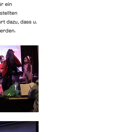
r ein
stellten
t dazu, dass u.
werden.