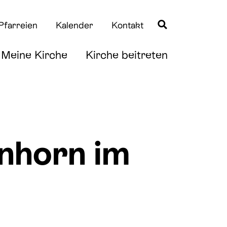
Pfarreien
Kalender
Kontakt
Meine Kirche
Kirche beitreten
Quicklinks
Quicklinks
nhorn im
Taufe
News
Erstkommunion
Downloads
Firmung
Hochzeit