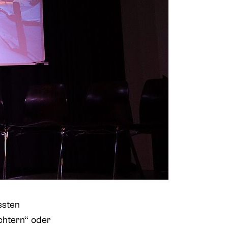
ssten
chtern“ oder