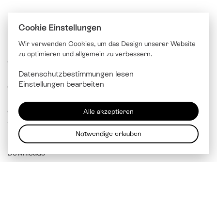
Cookie Einstellungen
Wir verwenden Cookies, um das Design unserer Website
zu optimieren und allgemein zu verbessern.
© Katholische Kirche Stadt Luzern
Datenschutzbestimmungen lesen
Brünigstrasse 20
Einstellungen bearbeiten
6005 Luzern
041 229 99 00
Alle akzeptieren
info@
kathluzern.ch
Notwendige erlauben
Downloads
Mitarbeitendenverzeichnis
Impressum
Datenschutz