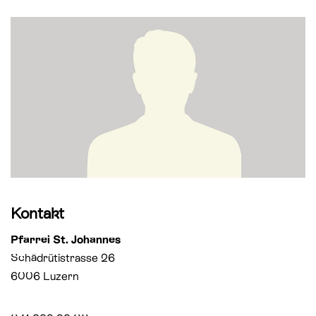
St. Paul
Offene Jugendarbeit
St. Philipp Neri
Sozialberatung
St. Theodul
Verbandliche Jugendarbeit
Peterskapelle
Jesuitenkirche
Kontakt
Pfarrei St. Johannes
Schädrütistrasse 26
6006 Luzern