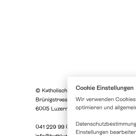
Cookie Einstellungen
© Katholische Kirche Stadt Luzern
Wir verwenden Cookies,
Brünigstrasse 20
optimieren und allgemei
6005 Luzern
Datenschutzbestimmung
041 229 99 00
Einstellungen bearbeite
info@
kathluzern.ch