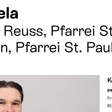
ela
 Reuss, Pfarrei St
, Pfarrei St. Pau
K
Pf
Fr
6