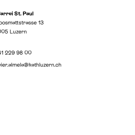
arrei St. Paul
osmattstrasse 13
005 Luzern
41 229 98 00
vier.almela@kathluzern.ch