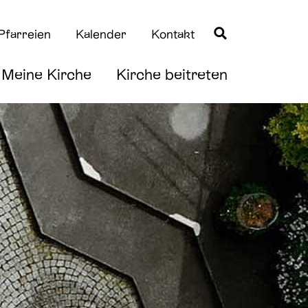
Pfarreien
Kalender
Kontakt
Meine Kirche
Kirche beitreten
Quicklinks
Quicklinks
Taufe
News
Erstkommunion
Downloads
Firmung
Hochzeit