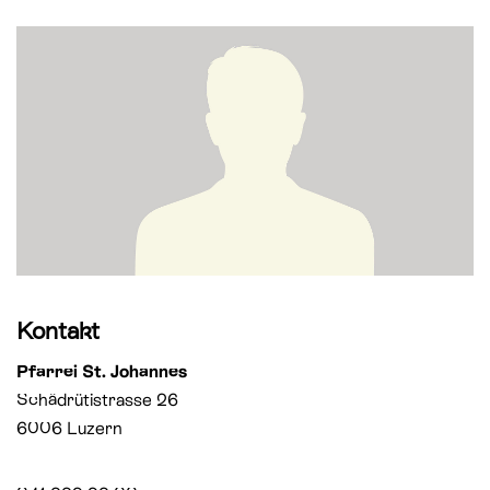
St. Paul
Offene Jugendarbeit
St. Philipp Neri
Sozialberatung
St. Theodul
Verbandliche Jugendarbeit
Peterskapelle
Jesuitenkirche
Kontakt
Pfarrei St. Johannes
Schädrütistrasse 26
6006 Luzern