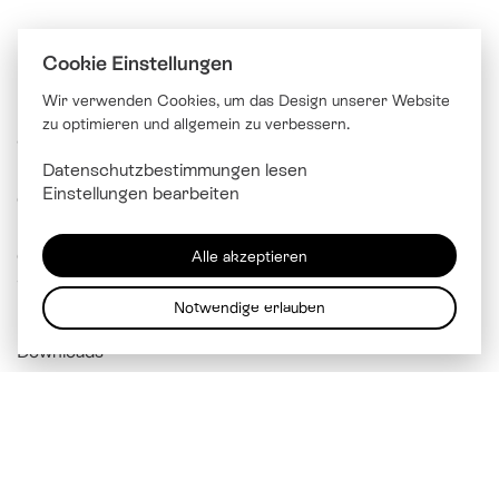
Cookie Einstellungen
Wir verwenden Cookies, um das Design unserer Website
zu optimieren und allgemein zu verbessern.
© Katholische Kirche Stadt Luzern
Datenschutzbestimmungen lesen
Brünigstrasse 20
Einstellungen bearbeiten
6005 Luzern
041 229 99 00
Alle akzeptieren
info@
kathluzern.ch
Notwendige erlauben
Downloads
Mitarbeitendenverzeichnis
Impressum
Datenschutz