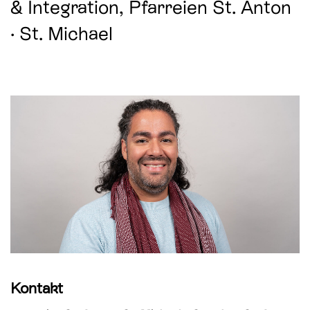
& Integration, Pfarreien St. Anton
St. Paul
Offene Jugendarbeit
· St. Michael
St. Philipp Neri
Sozialberatung
St. Theodul
Verbandliche Jugendarbeit
Peterskapelle
Jesuitenkirche
Kontakt