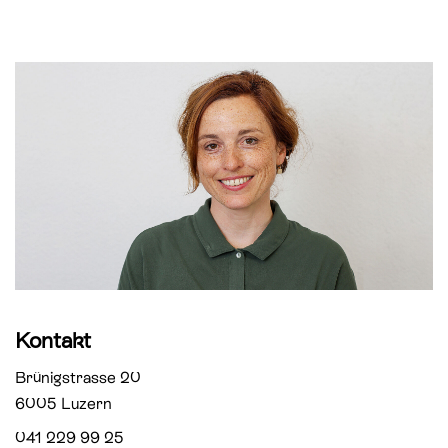
St. Paul
Offene Jugendarbeit
St. Philipp Neri
Sozialberatung
St. Theodul
Verbandliche Jugendarbeit
Peterskapelle
Jesuitenkirche
Kontakt
Brünigstrasse 20
6005 Luzern
041 229 99 25