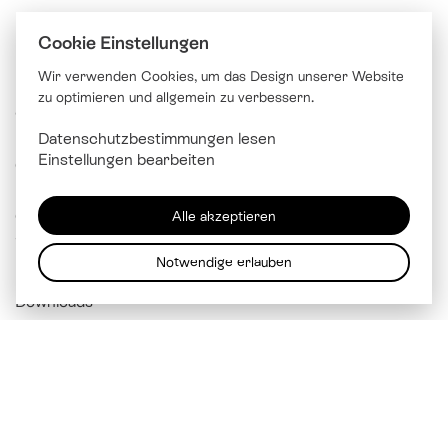
Cookie Einstellungen
Wir verwenden Cookies, um das Design unserer Website
zu optimieren und allgemein zu verbessern.
© Katholische Kirche Stadt Luzern
Datenschutzbestimmungen lesen
Brünigstrasse 20
Einstellungen bearbeiten
6005 Luzern
041 229 99 00
Alle akzeptieren
info@
kathluzern.ch
Notwendige erlauben
Downloads
Mitarbeitendenverzeichnis
Impressum
Datenschutz
Cookie Einstellungen