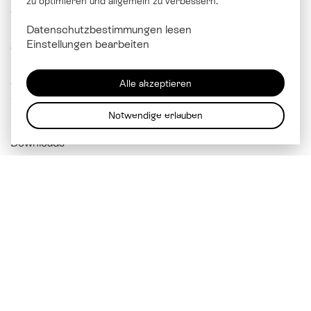
zu optimieren und allgemein zu verbessern.
© Katholische Kirche Stadt Luzern
Datenschutzbestimmungen lesen
Brünigstrasse 20
Einstellungen bearbeiten
6005 Luzern
041 229 99 00
Alle akzeptieren
info@
kathluzern.ch
Notwendige erlauben
Downloads
Mitarbeitendenverzeichnis
Impressum
Datenschutz
Cookie Einstellungen
Über soziale Medien vernetzen