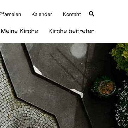
Pfarreien
Kalender
Kontakt
Meine Kirche
Kirche beitreten
Quicklinks
Quicklinks
Taufe
News
Erstkommunion
Downloads
Firmung
Hochzeit