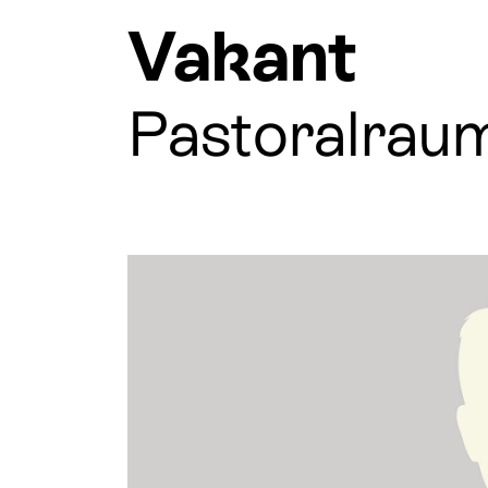
Vakant
Pastoralraum