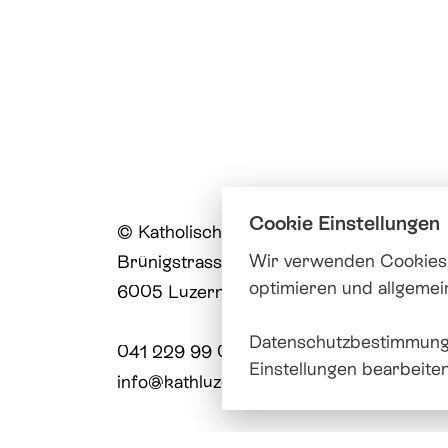
Cookie Einstellungen
© Katholische Kirche Stadt Luzern
Wir verwenden Cookies,
Brünigstrasse 20
optimieren und allgemei
6005 Luzern
Datenschutzbestimmung
041 229 99 00
Einstellungen bearbeite
info@
kathluzern.ch