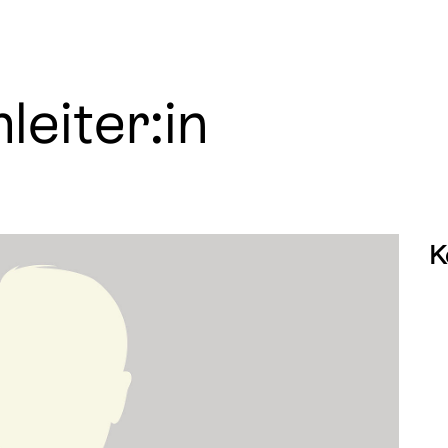
leiter:in
K