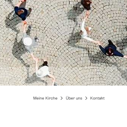
Krise & Notlage
Wir unterstützen
Trauer & Abschied
Glaube & Spirituali
Meine Kirche
Über uns
Kontakt